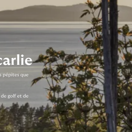
carlie
es pépites que
de golf et de