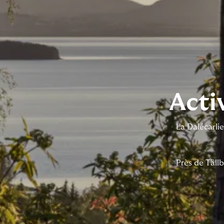
Activ
La Dalécarlie
Près de Täll