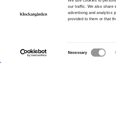
Lieux inco
We use cookies to personal
our traffic. We also share 
advertising and analytics 
provided to them or that th
Consent
Necessary
Selection