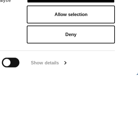
 Dalécarlie
alyse
Allow selection
Deny
Show details