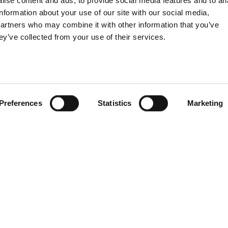
ntournables à visiter en
ise content and ads, to provide social media features and to an
information about your use of our site with our social media,
partners who may combine it with other information that you’ve
ey’ve collected from your use of their services.
Preferences
Statistics
Marketing