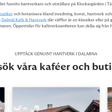
et funnits hantverkare och utställare på Klockargården i Täl
butiker
och botanisera bland inredning, konst, hantverk och k
s
Dalmål Kafé & Hantverk
där våfflor är en klassiker eller på
maren. Öppettider för kaféverksamheten kan skilja sig från
UPPTÄCK GENUINT HANTVERK I DALARNA
ök våra kaféer och but