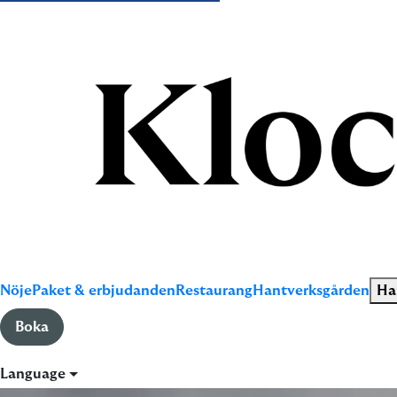
Nöje
Paket & erbjudanden
Restaurang
Hantverksgården
Ha
Boka
Language