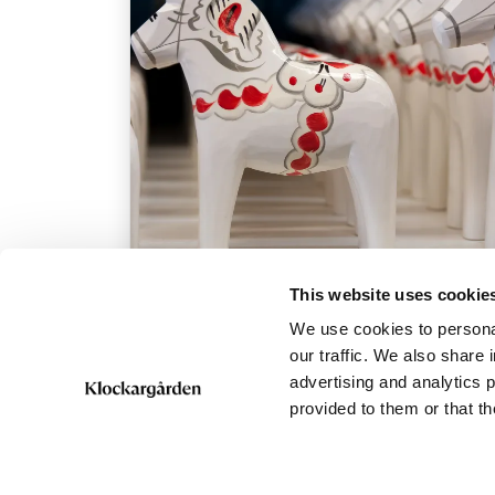
This website uses cookie
Utställare & Butiker
We use cookies to personal
Sommar på Hantverksgården. Sommaren
our traffic. We also share 
är den tid på året då Hantverksgården
advertising and analytics 
sjuder av liv. Här kan du strosa mellan
provided to them or that th
charmiga butiker och ateljéer, möta ...
Läs mer