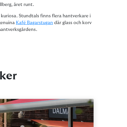
lberg, året runt.
uriosa. Stundtals finns flera hantverkare i
 genuina
Kafé Bagarstugan
där glass och korv
 hantverksgårdens.
iker