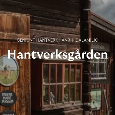
GENIUNT HANTVERK I ANRIK DALAMILJÖ
Hantverksgården