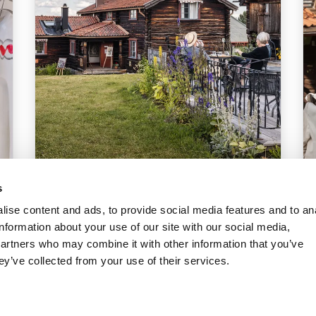
s
Kafé Bagarstugan
ise content and ads, to provide social media features and to an
Välkommen till Kafé Bagarstugan, vårt
information about your use of our site with our social media,
lilla sommarkafé intill Hantverksgården i
partners who may combine it with other information that you’ve
Tällberg. Här kan du slå dig ner för en
ey’ve collected from your use of their services.
fika, en våffla eller en enkla...
Läs mer