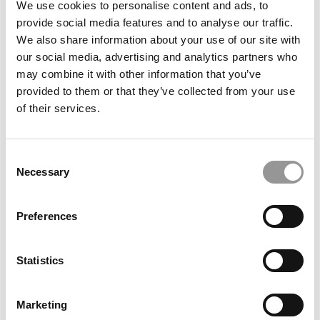
We use cookies to personalise content and ads, to
genuina Dalmål Kafé & Hantverk.
provide social media features and to analyse our traffic.
We also share information about your use of our site with
our social media, advertising and analytics partners who
HITTA DRÖMJOBBET HOS OSS
may combine it with other information that you’ve
provided to them or that they’ve collected from your use
Lediga tjänster
of their services.
Just nu har vi lediga tjänster inom sommarjobb 2026.
Consent
Läs mer
Necessary
Selection
Preferences
Vi välkomnar alltid spontanansökningar.
E-mail
jobb@tallbergsgruppen.se
Statistics
Marketing