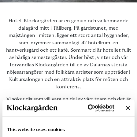
Hotell Klockargården är en genuin och välkomnande
dalagård mitt i Tällberg. På gårdstunet, med
majstången i mitten, ligger ett stort antal byggnader,
som inrymmer sammanlagt 42 hotellrum, en
hantverksgård och ett kafé. Sommartid är hotellet fullt
av härliga semestergäster. Under höst, vinter och vår
förvandlas Klockargården till en av Dalarnas största
nöjesarrangörer med folkkära artister som uppträder i
Kultursalongen och en attraktiv plats för möten och
konferens.
Vi söker dig som vill vara en del av vårt team och det är
viktigt att du har bra driv, glatt humör och sunt förnuft.
Du är en viktig ambassadör för företaget! Du blir del av
en större organisation med möjlighet till arbetspass på
flera arbetsplatser. Inom
Tällbergsgruppen
ryms aktiva
This website uses cookies
Hotell Gyllene Hornet, smakfulla Villa Långbers och