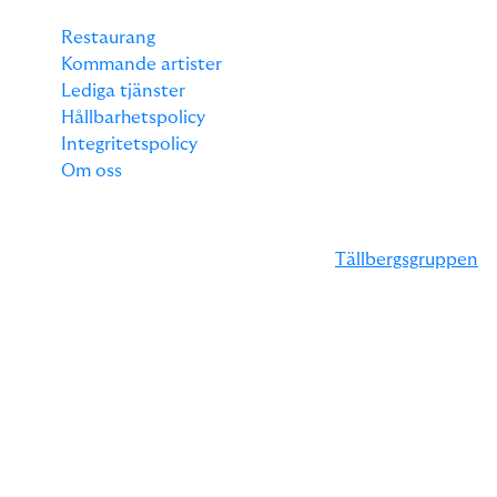
Restaurang
Kommande artister
Lediga tjänster
Hållbarhetspolicy
Integritetspolicy
Om oss
EN DEL AV TÄLLBERGSGRUPPEN
Klockargården är en del av koncernen
Tällbergsgruppen
där flera hotell och kaféer ingår.