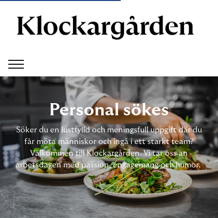
Personal sökes
Söker du en lustfylld och meningsfull uppgift där du
får möta människor och ingå i ett starkt team?
Välkommen till Klockargården. Vi tar oss an
arbetsdagen med passion, engagemang och humor.