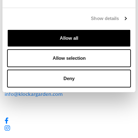
Show details
Allow all
HOTELL KLOCKARGÅRDEN
Siljansvägen 456, 793 70 Tällberg
Allow selection
Det unika hotellet i vackra Tällberg med rik
kulturhistoria.
Deny
+46 247-502 60
info@klockargarden.com
Bankgiro: 274-4142
Org. nr: 556278-1608
MER INFORMATION